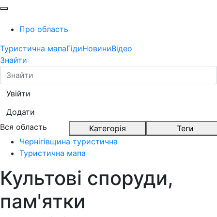
Про область
Туристична мапа
Гіди
Новини
Відео
Знайти
Увійти
Додати
Вся область
Категорія
Теги
Чернігівщина туристична
Туристична мапа
Культові споруди,
пам'ятки