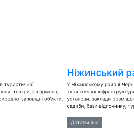
айон
гівської області зосереджено понад 140 об’єктів
Н
. Серед них – пам’ятки, музейні та театральні
і
ня й харчування, природно-заповідні об’єкти, сільські
х
ркомплекси та ін.
т