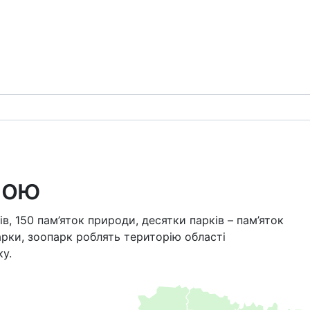
ною
в, 150 пам’яток природи, десятки парків – пам’яток
рки, зоопарк роблять територію області
ку.