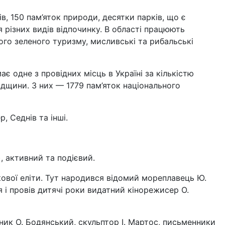
в, 150 пам’яток природи, десятки парків, що є
різних видів відпочинку. В області працюють
кого зеленого туризму, мисливські та рибальські
ає одне з провідних місць в Україні за кількістю
адщини. З них — 1779 пам’яток національного
, Седнів та інші.
, активний та подієвий.
кової еліти. Тут народився відомий мореплавець Ю.
 і провів дитячі роки видатний кінорежисер О.
ник О. Бодянський, скульптор І. Мартос, письменники