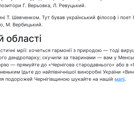
мпозитори Г. Верьовка, Л. Ревуцький.
ні Т. Шевченком. Тут бував український філософ і поет
о, М. Вербицький.
й області
истичні мрії: хочеться гармонії з природою — тоді вир
го дендропарку; скучили за тваринами — вам у Менсь
орію — прямуйте до «Чернігова стародавнього» або в «
неньким їдьте до найпівнічнішої виноробні України «Ви
 для подорожей Чернігівщиною шукайте на нашій
мапі
.