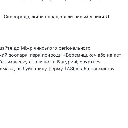
 Г. Сковорода, жили і працювали письменники Л.
ушайте до Міжрічинського регіонального
кий зоопарк, парк природи «Беремицьке» або на пет-
Гетьманську столицю» в Батурині; хочеться
номан», на буйволину ферму TASbio або равликову