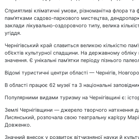
Сприятливі кліматичні умови, різноманітна флора та ф
пам’ятками садово-паркового мистецтва, дендропарки
заклади лікувально-оздоровчого типу, велика кількіс
угіддя.
Чернігівський край славиться великою кількістю пам’ят
об’єктів культурної спадщини. На державному обліку 
значення. Є унікальні пам’ятки періоду пізнього палеол
Відомі туристичні центри області — Чернігів, Новгоро
В області працює 62 музеї та 3 національні заповідни
Популярними видами туризму на Чернігівщині є: істор
Землі Чернігівщини — джерело творчого натхнення дл
Лисянський, розпочала свою театральну кар’єру Марі
Довженко.
Значний внесок у розвиток вітчизняної науки й культ