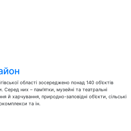
Корюківський район
а території Корюківського району зосереджено 32 об’є
нфраструктури, серед яких — пам’ятки, музейні установ
арчування, природно-заповідні об’єкти, сільські садиби,
уркомплекси та ін.
Детальніше