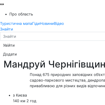
Про область
Туристична мапа
Гіди
Новини
Відео
Знайти
Увійти
Додати
Мандруй Чернігівщи
Понад 675 природних заповідних об’єкті
садово-паркового мистецтва, дендропа
привабливою для різних видів відпочин
з Києва
140 км
2 год