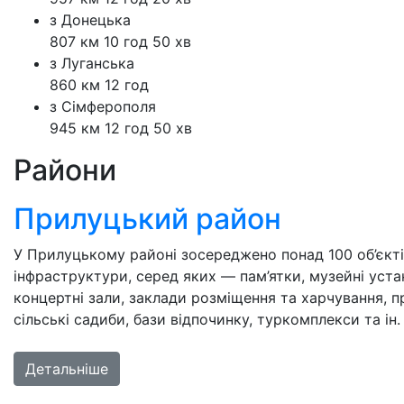
з Донецька
807 км
10 год 50 хв
з Луганська
860 км
12 год
з Сімферополя
945 км
12 год 50 хв
Райони
Ніжинський р
в туристичної
У Ніжинському районі Черні
ови, театри, філармонії,
туристичної інфраструктури
риродно-заповідні об’єкти,
установи, заклади розміщен
садиби, бази відпочинку, ту
Детальніше