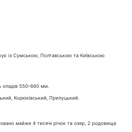
ежує із Сумською, Полтавською та Київською
ь опадів 550–660 мм.
ський, Корюківський, Прилуцький.
шовано
майже 4 тисячі річок та озер, 2 родовища