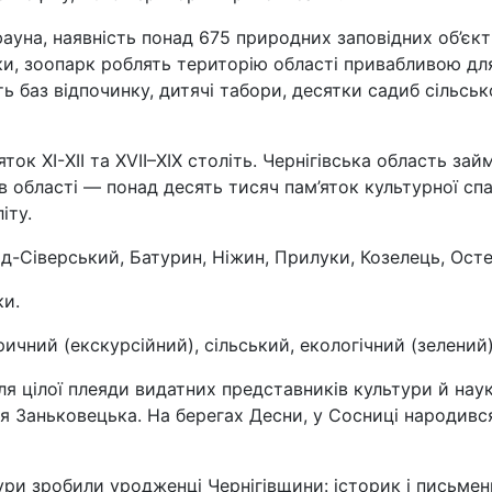
ауна, наявність понад 675 природних заповідних об’єкті
, зоопарк роблять територію області привабливою для 
ть баз відпочинку, дитячі табори, десятки садиб сільсь
ок ХI-ХII та XVII–XIX століть. Чернігівська область займ
в області — понад десять тисяч пам’яток культурної сп
іту.
д-Сіверський, Батурин, Ніжин, Прилуки, Козелець, Остер
ки.
ичний (екскурсійний), сільський, екологічний (зелений)
я цілої плеяди видатних представників культури й нау
я Заньковецька. На берегах Десни, у Сосниці народився
ури зробили уродженці Чернігівщини: історик і письмен