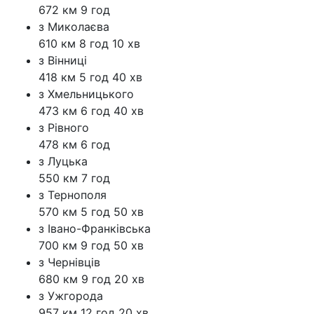
672 км
9 год
з Миколаєва
610 км
8 год 10 хв
з Вінниці
418 км
5 год 40 хв
з Хмельницького
473 км
6 год 40 хв
з Рівного
478 км
6 год
з Луцька
550 км
7 год
з Тернополя
570 км
5 год 50 хв
з Івано-Франківська
700 км
9 год 50 хв
з Чернівців
680 км
9 год 20 хв
з Ужгорода
957 км
12 год 20 хв