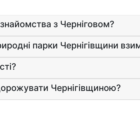
 знайомства з Черніговом?
риродні парки Чернігівщини взи
сті?
дорожувати Чернігівщиною?