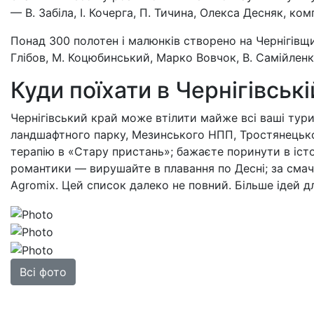
— В. Забіла, І. Кочерга, П. Тичина, Олекса Десняк, ко
Понад 300 полотен і малюнків створено на Чернігівщи
Глібов, М. Коцюбинський, Марко Вовчок, В. Cамійленк
Куди поїхати в Чернігівські
Чернігівський край може втілити майже всі ваші тур
ландшафтного парку, Мезинського НПП, Тростянецько
терапію в «Стару пристань»; бажаєте поринути в іст
романтики — вирушайте в плавання по Десні; за смач
Agromix. Цей список далеко не повний. Більше ідей
Всі фото