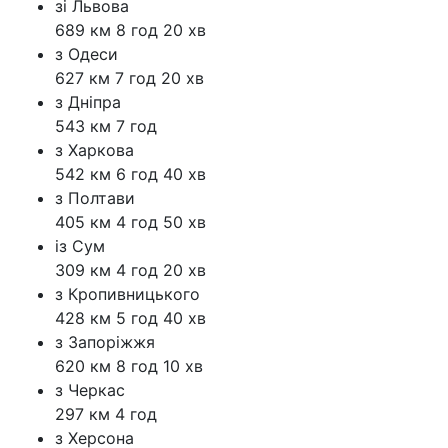
зі Львова
689 км
8 год 20 хв
з Одеси
627 км
7 год 20 хв
з Дніпра
543 км
7 год
з Харкова
542 км
6 год 40 хв
з Полтави
405 км
4 год 50 хв
із Сум
309 км
4 год 20 хв
з Кропивницького
428 км
5 год 40 хв
з Запоріжжя
620 км
8 год 10 хв
з Черкас
297 км
4 год
з Херсона