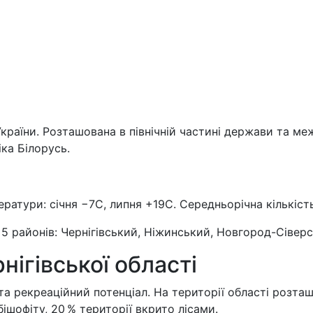
України. Розташована в північній частині держави та м
ка Білорусь.
ратури: січня −7С, липня +19С. Середньорічна кількіст
 5 районів: Чернігівський, Ніжинський, Новгород-Сівер
ігівської області
а рекреаційний потенціал. На території області розта
бішофіту, 20 % території вкрито лісами.