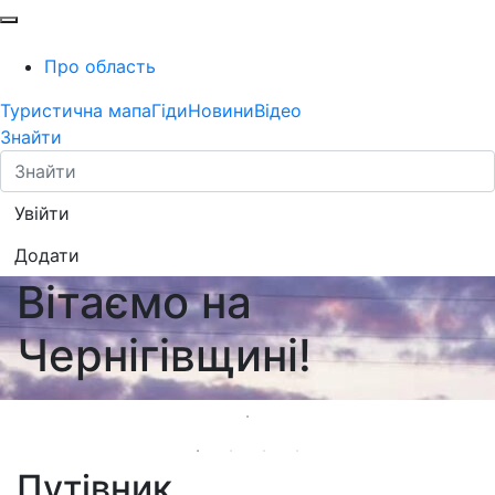
Про область
Туристична мапа
Гіди
Новини
Відео
Знайти
Увійти
Додати
Вітаємо на
Чернігівщині!
Путівник