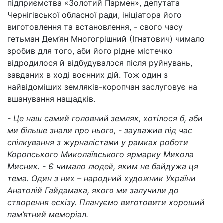
підприємства «Золотий Пармен», депутата
Чернігівської обласної ради, ініціатора його
виготовлення та встановлення, - свого часу
гетьман Дем’ян Многогрішний (Ігнатович) чимало
зробив для того, аби його рідне містечко
відродилося й відбудувалося після руйнувань,
завданих в ході воєнних дій. Тож один з
найвідоміших земляків-коропчан заслуговує на
вшанування нащадків.
- Це наш самий головний земляк, хотілося б, аби
ми більше знали про нього, - зауважив під час
спілкування з журналістами у рамках роботи
Коропського Миколаївського ярмарку Микола
Мисник. - Є чимало людей, яким не байдужа ця
тема. Один з них – народний художник України
Анатолій Гайдамака, якого ми залучили до
створення ескізу. Плануємо виготовити хороший
пам’ятний меморіал.