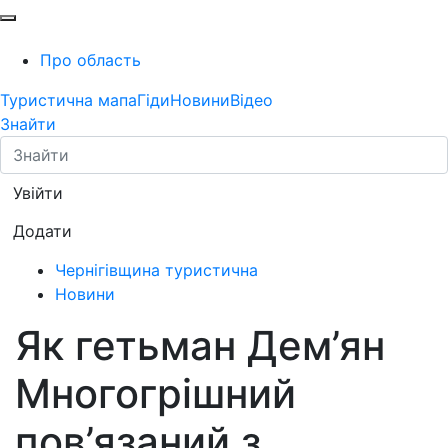
Про область
Туристична мапа
Гіди
Новини
Відео
Знайти
Увійти
Додати
Чернігівщина туристична
Новини
Як гетьман Дем’ян
Многогрішний
пов’язаний з