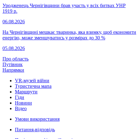
Уродженець Чернігівщини брав участь у всіх битвах УНР
1919 р.
06.08.2026
На Чернігівщині мешкає тваринка, яка взимку, щоб економити
енергію, може зменшуватись у розмірах до 30 %
05.08.2026
Про область
Путівник
Напрямки
VR-музей війни
Туристична мапа
Маршрути
Гіди
Новини
Відео
Умови використання
Питання-відповідь