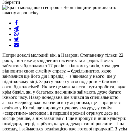
Зберегти
Попри доволі молодий вік, а Назарові Степаненку тільки 22
роки, - він вже досвідчений пасічник та аграрій. Почав
займатися бджолами з 17 років з кількох вуликів, хоча ідея
відновити свою сімейну справу, – бджільництво, якою
займалися ще його дід і прадід, - з’явилася у нього ще у
підлітковому віці. Зараз у нього у «господарстві» близько
сотні бджолосімей. Як все це можна встигнути зробити, адже
крім бджіл, які у багатьох пасічників займають дуже багато
їхнього часу, Назар донедавна ще вчився за спеціальністю
агрохімсервісу, вже маючи освіту агронома, ще – працює за
освітою у Києві, ще вирощує цукрову кукурудзу своїм
«секретним» методом і її перший врожай отримує десь на
місяць раніше, а ніж зазвичай? І ще вирощує й інші культури:
помідори, перці, гарбузи, кавуни, декоративні рослини – і на
розсаду, і займається реалізацією вже готової продукції. З усім