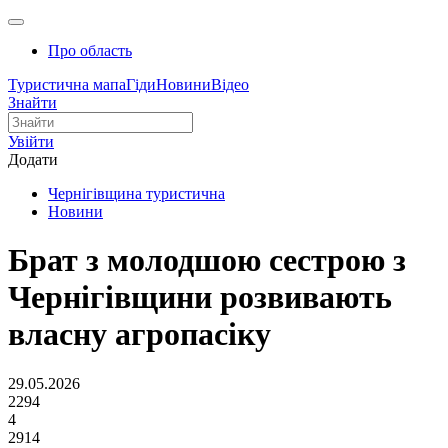
Про область
Туристична мапа
Гіди
Новини
Відео
Знайти
Увійти
Додати
Чернігівщина туристична
Новини
Брат з молодшою сестрою з
Чернігівщини розвивають
власну агропасіку
29.05.2026
2294
4
2914