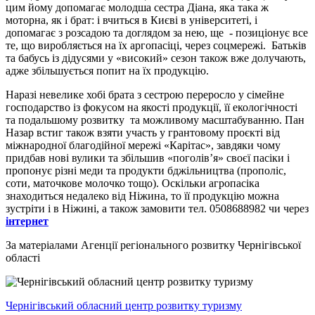
цим йому допомагає молодша сестра Діана, яка така ж
моторна, як і брат: і вчиться в Києві в університеті, і
допомагає з розсадою та доглядом за нею, ще - позиціонує все
те, що виробляється на їх аргопасіці, через соцмережі. Батьків
та бабусь із дідусями у «високий» сезон також вже долучають,
адже збільшується попит на їх продукцію.
Наразі невелике хобі брата з сестрою переросло у сімейне
господарство із фокусом на якості продукції, її екологічності
та подальшому розвитку та можливому масштабуванню. Пан
Назар встиг також взяти участь у грантовому проєкті від
міжнародної благодійної мережі «Карітас», завдяки чому
придбав нові вулики та збільшив «поголів’я» своєї пасіки і
пропонує різні меди та продукти бджільництва (прополіс,
соти, маточкове молочко тощо). Оскільки агропасіка
знаходиться недалеко від Ніжина, то її продукцію можна
зустріти і в Ніжині, а також замовити тел. 0508688982 чи через
інтернет
За матеріалами Агенції регіонального розвитку Чернігівської
області
Чернігівський обласний центр розвитку туризму