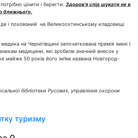
потрібно цінити і берегти.
Здоров’я слід шукати не в
аго ближнього.
, де і похований на Великоохтинському кладовищі
медика на Чернігівщині започаткована премія імені І.
вникам медицини, які зробили значний внесок у
же майже 50 років його ім’ям названа Новгород-
рсальної бібліотеки Русових, управління охорони
итку туризму
ра
0