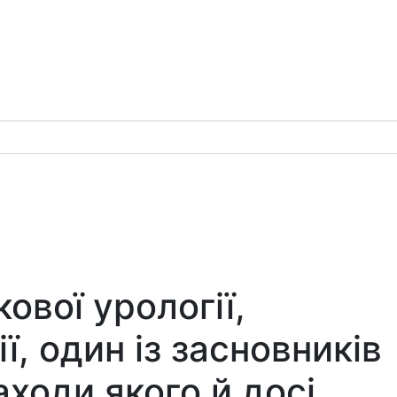
вої урології,
ї, один із засновників
находи якого й досі