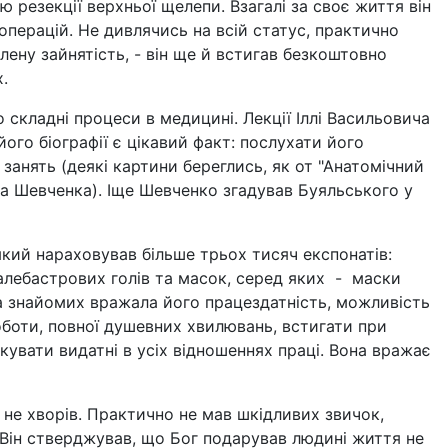
ію резекції верхньої щелепи. Взагалі за своє життя він
перацій. Не дивлячись на всій статус, практично
лену зайнятість, - він ще й встигав безкоштовно
.
 складні процеси в медицині. Лекції Іллі Васильовича
ого біографії є цікавий факт: послухати його
 занять (деякі картини береглись, як от "Анатомічний
а Шевченка). Іще Шевченко згадував Буяльського у
 який нараховував більше трьох тисяч експонатів:
, алебастрових голів та масок, серед яких - маски
та знайомих вражала його працездатність, можливість
оботи, повної душевних хвилювань, встигати при
кувати видатні в усіх відношеннях праці. Вона вражає
и не хворів. Практично не мав шкідливих звичок,
 Він стверджував, що Бог подарував людині життя не