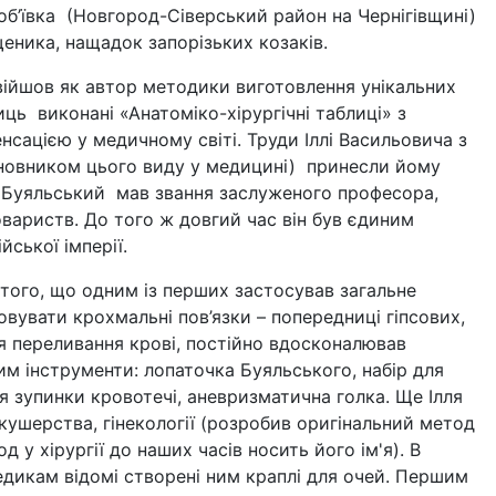
б’ївка (Новгород-Сіверський район на Чернігівщині)
щеника, нащадок запорізьких козаків.
увійшов як автор методики виготовлення унікальних
иць виконані «Анатоміко-хірургічні таблиці» з
нсацією у медичному світі. Труди Іллі Васильовича з
взасновником цього виду у медицині) принесли йому
в. Буяльський мав звання заслуженого професора,
вариств. До того ж довгий час він був єдиним
йської імперії.
 того, що одним із перших застосував загальне
вувати крохмальні пов’язки – попередниці гіпсових,
я переливання крові, постійно вдосконалював
ним інструменти: лопаточка Буяльського, набір для
ля зупинки кровотечі, аневризматична голка. Ще Ілля
кушерства, гінекології (розробив оригінальний метод
 у хірургії до наших часів носить його ім'я). В
дикам відомі створені ним краплі для очей. Першим