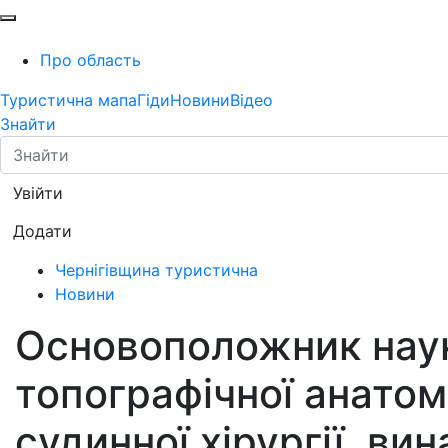
Про область
Туристична мапа
Гіди
Новини
Відео
Знайти
Увійти
Додати
Чернігівщина туристична
Новини
Основоположник науко
топографічної анатомі
судинної хірургії, ви