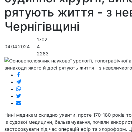
рятують життя - з не
Чернігівщині
1702
04.04.2024
4
2283
Нині медикам складно уявити, проте 170-180 років то
із судової медицини, бальзамування, почали викорис
застосовувати під час операцій ефір та хлороформ. Ці