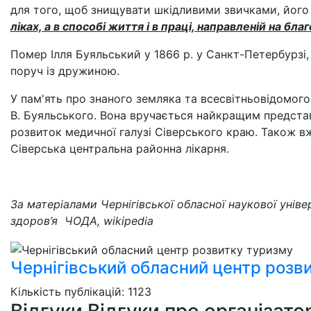
для того, щоб знищувати шкідливими звичками, його 
ліках, а в способі життя і в праці, направленій на бл
Помер Ілля Буяльський у 1866 р. у Санкт-Петербурзі
поруч із дружиною.
У пам'ять про знаного земляка та всесвітньовідомого 
В. Буяльського. Вона вручається найкращим предста
розвиток медичної галузі Сіверського краю. Також в
Сіверська центральна районна лікарня.
За матеріалами Чернігівської обласної наукової уніве
здоров’я ЧОДА, wikipedia
Чернігівський обласний центр розв
Кількість публікацій: 1123
Відгуки
Відгуки про організато