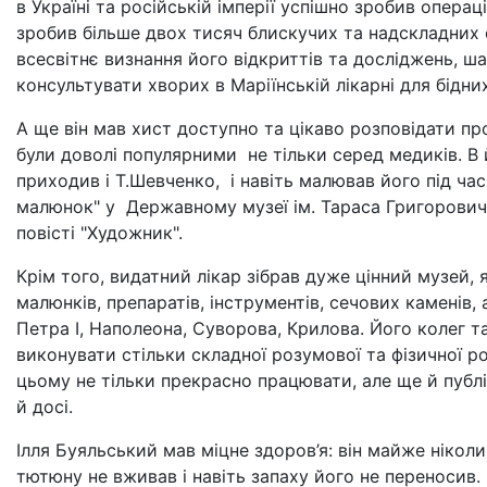
в Україні та російській імперії успішно зробив операц
зробив більше двох тисяч блискучих та надскладних о
всесвітнє визнання його відкриттів та досліджень, ша
консультувати хворих в Маріїнській лікарні для бідних
А ще він мав хист доступно та цікаво розповідати про
були доволі популярними не тільки серед медиків. В й
приходив і Т.Шевченко, і навіть малював його під час
малюнок" у Державному музеї ім. Тараса Григорович
повісті "Художник".
Крім того, видатний лікар зібрав дуже цінний музей,
малюнків, препаратів, інструментів, сечових каменів
Петра І, Наполеона, Суворова, Крилова. Його колег 
виконувати стільки складної розумової та фізичної р
цьому не тільки прекрасно працювати, але ще й публі
й досі.
Ілля Буяльський мав міцне здоров’я: він майже нікол
тютюну не вживав і навіть запаху його не переносив.