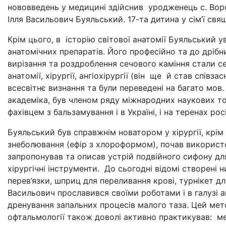
нововведень у медицині здійснив уродженець с. Воро
Ілля Васильович Буяльський. 17-та дитина у сім’ї свя
Крім цього, в історію світової анатомії Буяльський 
анатомічних препаратів. Його професійно та до дрібн
вирізання та роздроблення сечового каміння стали се
анатомії, хірургії, ангіохірургії (він ще й став спі
всесвітнє визнання та були переведені на багато мо
академіка, був членом ряду міжнародних наукових то
фахівцем з бальзамування і в Україні, і на теренах росі
Буяльський був справжнім новатором у хірургії, крім
знеболювання (ефір з хлороформом), почав використо
запропонував та описав устрій подвійного сифону дл
хірургічні інструменти. До сьогодні відомі створені 
перев’язки, шприц для переливання крові, турнікет д
Васильович прославився своїми роботами і в галузі а
дренування запальних процесів малого таза. Цей метод
офтальмології також доволі активно практикував: ме