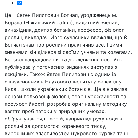
Це – Євген Пилипович Вотчал, уродженець м.
Борзна (Ніжинський район), видатний вчений,
винахідник, доктор ботаніки, професор, фізіолог
рослин, викладач. Його сучасники вважали, що Є.
Вотчал знав про рослини практично все. І цими
знаннями він ділився зі своїми учнями та колегами.
Всі свої напрацювання та дослідження постійно
публікував у тогочасних виданнях виступав з
лекціями. Також Євген Пилипович є одним із
співзасновників Наукового інституту селекції у
Києві, школи українських ботаніків. Ще він заклав
основи польової фізіології, теорії урожайності та
посухостійкості, розробив оригінальну методику
взяття проб патоки у природних умовах,
обґрунтував ряд теорій, наприклад руху води в
рослині за допомогою кореневого тиску,
виробничих властивостей цукрового буряка та ін.