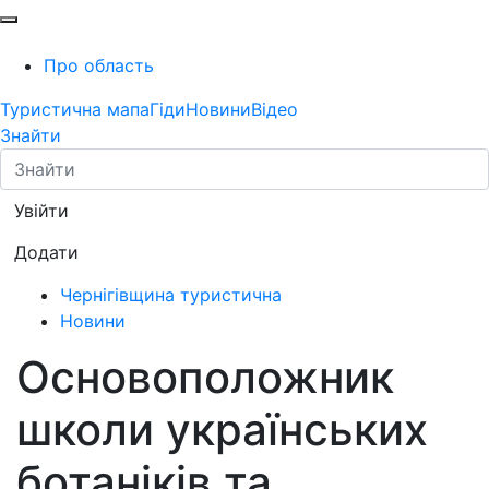
Про область
Туристична мапа
Гіди
Новини
Відео
Знайти
Увійти
Додати
Чернігівщина туристична
Новини
Основоположник
школи українських
ботаніків та