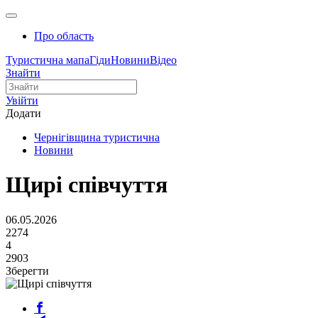
Про область
Туристична мапа
Гіди
Новини
Відео
Знайти
Увійти
Додати
Чернігівщина туристична
Новини
Щирі співчуття
06.05.2026
2274
4
2903
Зберегти