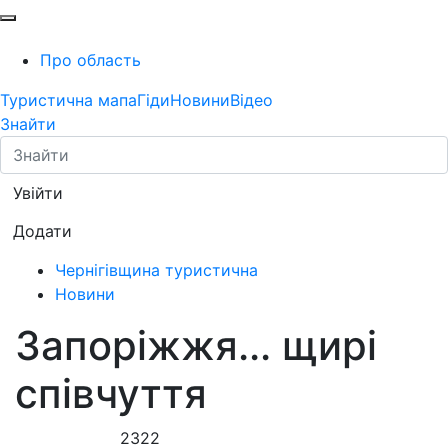
Про область
Туристична мапа
Гіди
Новини
Відео
Знайти
Увійти
Додати
Чернігівщина туристична
Новини
Запоріжжя... щирі
співчуття
2322