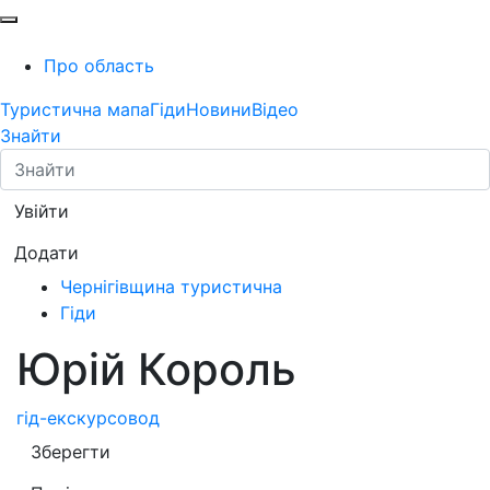
Про область
Туристична мапа
Гіди
Новини
Відео
Знайти
Увійти
Додати
Чернігівщина туристична
Гіди
Юрій Король
гід-екскурсовод
Зберегти