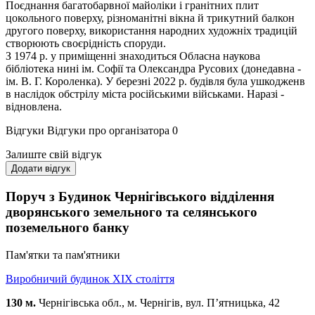
Поєднання багатобарвної майоліки і гранітних плит
цокольного поверху, різноманітні вікна й трикутний балкон
другого поверху, використання народних художніх традицій
створюють своєрідність споруди.
З 1974 р. у приміщенні знаходиться Обласна наукова
бібліотека нині ім. Софії та Олександра Русових (донедавна -
ім. В. Г. Короленка). У березні 2022 р. будівля була ушкодженв
в наслідок обстрілу міста російськими військами. Наразі -
відновлена.
Відгуки
Відгуки про організатора
0
Залиште свій відгук
Додати відгук
Поруч з Будинок Чернігівського відділення
дворянського земельного та селянського
поземельного банку
Пам'ятки та пам'ятники
Виробничий будинок ХІХ століття
130 м.
Чернігівська обл., м. Чернігів, вул. П’ятницька, 42