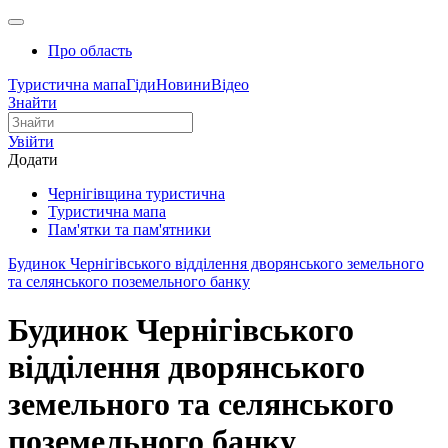
Про область
Туристична мапа
Гіди
Новини
Відео
Знайти
Увійти
Додати
Чернігівщина туристична
Туристична мапа
Пам'ятки та пам'ятники
Будинок Чернігівського відділення дворянського земельного
та селянського поземельного банку
Будинок Чернігівського
відділення дворянського
земельного та селянського
поземельного банку