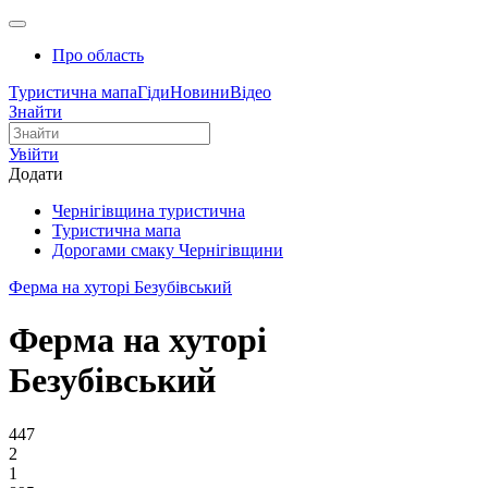
Про область
Туристична мапа
Гіди
Новини
Відео
Знайти
Увійти
Додати
Чернігівщина туристична
Туристична мапа
Дорогами смаку Чернігівщини
Ферма на хуторі Безубівський
Ферма на хуторі
Безубівський
447
2
1