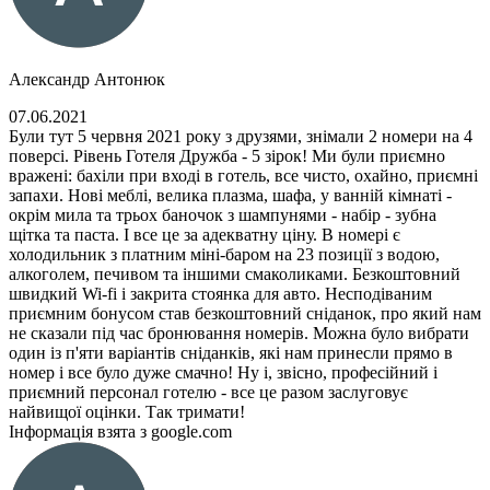
Александр Антонюк
07.06.2021
Були тут 5 червня 2021 року з друзями, знімали 2 номери на 4
поверсі. Рівень Готеля Дружба - 5 зірок! Ми були приємно
вражені: бахіли при вході в готель, все чисто, охайно, приємні
запахи. Нові меблі, велика плазма, шафа, у ванній кімнаті -
окрім мила та трьох баночок з шампунями - набір - зубна
щітка та паста. І все це за адекватну ціну. В номері є
холодильник з платним міні-баром на 23 позиції з водою,
алкоголем, печивом та іншими смаколиками. Безкоштовний
швидкий Wi-fi і закрита стоянка для авто. Несподіваним
приємним бонусом став безкоштовний сніданок, про який нам
не сказали під час бронювання номерів. Можна було вибрати
один із п'яти варіантів сніданків, які нам принесли прямо в
номер і все було дуже смачно! Ну і, звісно, професійний і
приємний персонал готелю - все це разом заслуговує
найвищої оцінки. Так тримати!
Інформація взята з google.com