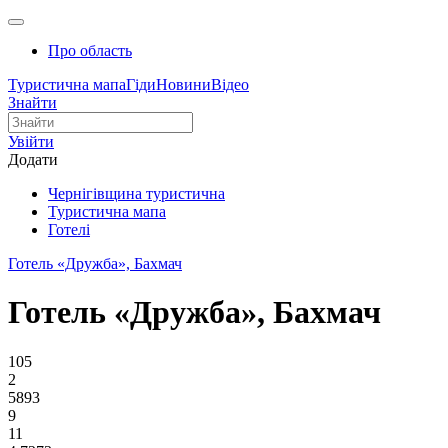
Про область
Туристична мапа
Гіди
Новини
Відео
Знайти
Увійти
Додати
Чернігівщина туристична
Туристична мапа
Готелі
Готель «Дружба», Бахмач
Готель «Дружба», Бахмач
105
2
5893
9
11