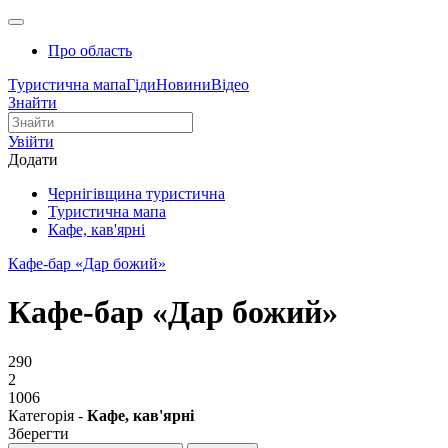
Про область
Туристична мапа
Гіди
Новини
Відео
Знайти
Увійти
Додати
Чернігівщина туристична
Туристична мапа
Кафе, кав'ярні
Кафе-бар «Дар божий»
Кафе-бар «Дар божий»
290
2
1006
Категорія -
Кафе, кав'ярні
Зберегти