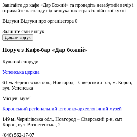
Завітайте до кафе «Дар Божий» та проведіть незабутній вечір і
отримайте насолоду від вишуканих страв італійської кухні
Відгуки
Відгуки про організатора
0
Залиште свій відгук
Додати відгук
Поруч з Кафе-бар «Дар божий»
Культові споруди
Успенська церква
61 м.
Чернігівська обл., Новгород – Сіверський р-н, м. Короп,
вул. Успенська
Місцеві музеї
Коропський регіональний історико-археологічний музей
149 м.
Чернігівська обл., Новгород – Сіверський р-н, cмт
Короп, вул. Вознесенська, 2
(046) 562-17-07