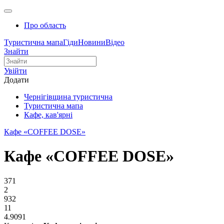
Про область
Туристична мапа
Гіди
Новини
Відео
Знайти
Увійти
Додати
Чернігівщина туристична
Туристична мапа
Кафе, кав'ярні
Кафе «COFFEE DOSE»
Кафе «COFFEE DOSE»
371
2
932
11
4.9091