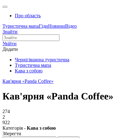
Про область
Туристична мапа
Гіди
Новини
Відео
Знайти
Увійти
Додати
Чернігівщина туристична
Туристична мапа
Кава з собою
Кав'ярня «Panda Coffee»
Кав'ярня «Panda Coffee»
274
2
922
Категорія -
Кава з собою
Зберегти