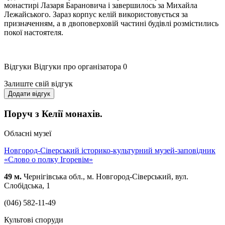
монастирі Лазаря Барановича і завершилось за Михайла
Лежайського. Зараз корпус келій використовується за
призначенням, а в двоповерховій частині будівлі розмістились
покої настоятеля.
Відгуки
Відгуки про організатора
0
Залиште свій відгук
Додати відгук
Поруч з Келії монахів.
Обласні музеї
Новгород-Сіверський історико-культурний музей-заповідник
«Слово о полку Ігоревім»
49 м.
Чернігівська обл., м. Новгород-Сіверський, вул.
Слобідська, 1
(046) 582-11-49
Культові споруди