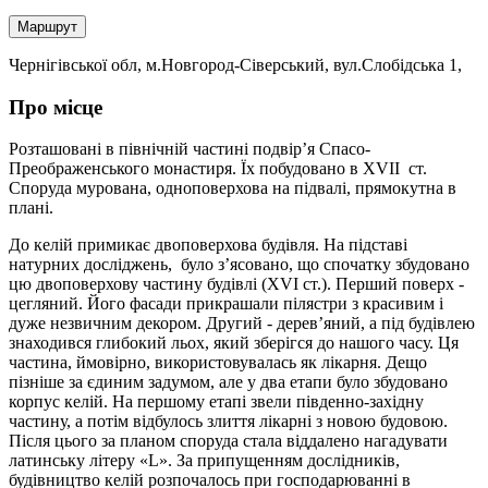
Маршрут
Чернігівської обл, м.Новгород-Сіверський, вул.Слобідська 1,
Про місце
Розташовані в північній частині подвір’я Спасо-
Преображенського монастиря. Їх побудовано в ХVІІ ст.
Споруда мурована, одноповерхова на підвалі, прямокутна в
плані.
До келій примикає двоповерхова будівля. На підставі
натурних досліджень, було з’ясовано, що спочатку збудовано
цю двоповерхову частину будівлі (ХVІ ст.). Перший поверх -
цегляний. Його фасади прикрашали пілястри з красивим і
дуже незвичним декором. Другий - дерев’яний, а під будівлею
знаходився глибокий льох, який зберігся до нашого часу. Ця
частина, ймовірно, використовувалась як лікарня. Дещо
пізніше за єдиним задумом, але у два етапи було збудовано
корпус келій. На першому етапі звели південно-західну
частину, а потім відбулось злиття лікарні з новою будовою.
Після цього за планом споруда стала віддалено нагадувати
латинську літеру «L». За припущенням дослідників,
будівництво келій розпочалось при господарюванні в