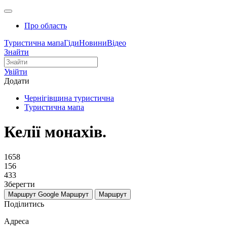
Про область
Туристична мапа
Гіди
Новини
Відео
Знайти
Увійти
Додати
Чернігівщина туристична
Туристична мапа
Келії монахів.
1658
156
433
Зберегти
Маршрут Google
Маршрут
Маршрут
Поділитись
Адреса