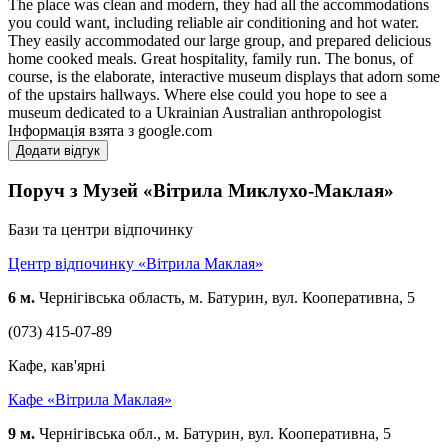
The place was clean and modern, they had all the accommodations
you could want, including reliable air conditioning and hot water.
They easily accommodated our large group, and prepared delicious
home cooked meals. Great hospitality, family run. The bonus, of
course, is the elaborate, interactive museum displays that adorn some
of the upstairs hallways. Where else could you hope to see a
museum dedicated to a Ukrainian Australian anthropologist
Інформація взята з google.com
Додати відгук
Поруч з Музей «Вітрила Миклухо-Маклая»
Бази та центри відпочинку
Центр відпочинку «Вітрила Маклая»
6 м.
Чернігівська область, м. Батурин, вул. Кооперативна, 5
(073) 415-07-89
Кафе, кав'ярні
Кафе «Вітрила Маклая»
9 м.
Чернігівська обл., м. Батурин, вул. Кооперативна, 5