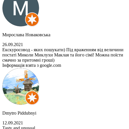
Мирослава Новаковська
26.09.2021
Екскуросовод - яких пошукати) Під враженням від величини
постаті Миколи Миклухи Маклая та його сімї! Можна поїсти
смачно за притомні гроші)
Інформація взята з google.com
Dmytro Piddubnyi
12.09.2021
Tasty and unusual