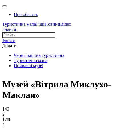
Про область
Туристична мапа
Гіди
Новини
Відео
Знайти
Увійти
Додати
Чернігівщина туристична
Туристична мапа
Приватні музеї
Музей «Вітрила Миклухо-
Маклая»
149
2
1788
4