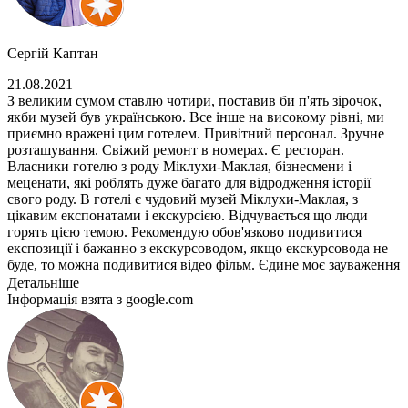
Сергій Каптан
21.08.2021
З великим сумом ставлю чотири, поставив би п'ять зірочок,
якби музей був українською. Все інше на високому рівні, ми
приємно вражені цим готелем. Привітний персонал. Зручне
розташування. Свіжий ремонт в номерах. Є ресторан.
Власники готелю з роду Міклухи-Маклая, бізнесмени і
меценати, які роблять дуже багато для відродження історії
свого роду. В готелі є чудовий музей Міклухи-Маклая, з
цікавим експонатами і екскурсією. Відчувається що люди
горять цією темою. Рекомендую обов'язково подивитися
експозиції і бажанно з екскурсоводом, якщо екскурсовода не
буде, то можна подивитися відео фільм. Єдине моє зауваження
це те що, як на мій погляд, музей занадто проросійський і
Детальніше
немає інформації українською. А так все дуже-дуже добре.
Інформація взята з google.com
Дякую власникам за цю велику працю!