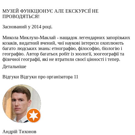
МУЗЕЙ ФУНКЦІОНУЄ АЛЕ ЕКСКУРСІЇ НЕ
ПРОВОДЯТЬСЯ!
Заснований у 2014 році.
Микола Миклухо-Маклай - нащадок легендарних запорізьких
козаків, видатний вчений, чиї наукові інтереси охоплюють
багато людських знань: етнографію, філософію, біологію і
географію. Автор багатьох робіт із зоології, зоогеографії та
фізичної географії, які не втратили своєї цінності і тепер.
Детальніше
У музеї представлено багато цікавих експонатів, створена
галерея портретів рідних Маклая. Можна простежити їх
Відгуки
Відгуки про організатора
11
родовід. У музеї також можна дізнатись про подробиці з життя
дослідника, в тому числі й серед темношкірих "диких
папуасів". А також про те, як Маклаєві вдалось, проживши
лише 42 роки, назавжди увійти у вдячну пам'ять людства.
Андрій Тихонов