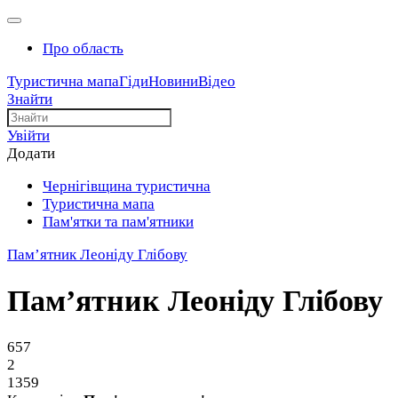
Про область
Туристична мапа
Гіди
Новини
Відео
Знайти
Увійти
Додати
Чернігівщина туристична
Туристична мапа
Пам'ятки та пам'ятники
Пам’ятник Леоніду Глібову
Пам’ятник Леоніду Глібову
657
2
1359