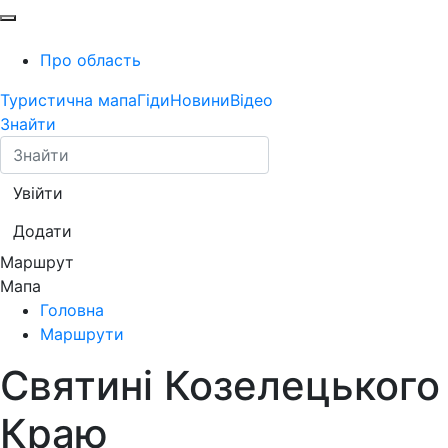
Про область
Туристична мапа
Гіди
Новини
Відео
Знайти
Увійти
Додати
Маршрут
Мапа
Головна
Маршрути
Святині Козелецького
Краю