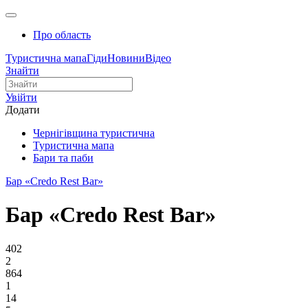
Про область
Туристична мапа
Гіди
Новини
Відео
Знайти
Увійти
Додати
Чернігівщина туристична
Туристична мапа
Бари та паби
Бар «Credo Rest Bar»
Бар «Credo Rest Bar»
402
2
864
1
14