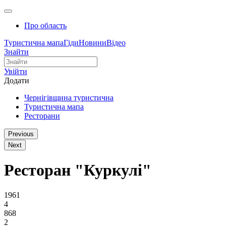
Про область
Туристична мапа
Гіди
Новини
Відео
Знайти
Увійти
Додати
Чернігівщина туристична
Туристична мапа
Ресторани
Previous
Next
Ресторан "Куркулі"
1961
4
868
2