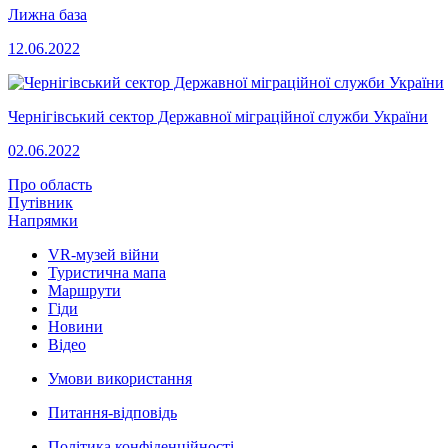
Лижна база
12.06.2022
Чернігівський сектор Державної міграційної служби України
02.06.2022
Про область
Путівник
Напрямки
VR-музей війни
Туристична мапа
Маршрути
Гіди
Новини
Відео
Умови використання
Питання-відповідь
Політика конфіденційності