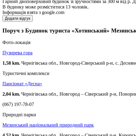
Гарний двоповерховий будинок зі зручностями за 300 м від р. Дес
В будинку може розміститися 13 чоловік.
Інформація взята з google.com
Додати відгук
Поруч з Будинок туриста «Хотинський» Мезинс
Фото-локація
Пузирева гора
1,58 km.
Чернігівська обл., Новгород-Сіверський р-н, с. Деснян
Туристичні комплекси
Пансіонат «Десна»
2,04 km.
Чернігівська обл., Новгород – Сіверський р-н, Понорни
(067) 197-78-07
Природні парки
Мезинський національний природний парк
4,52 km.
Чернігівська обл., Новгород – Сіверський р-н, Коропськ