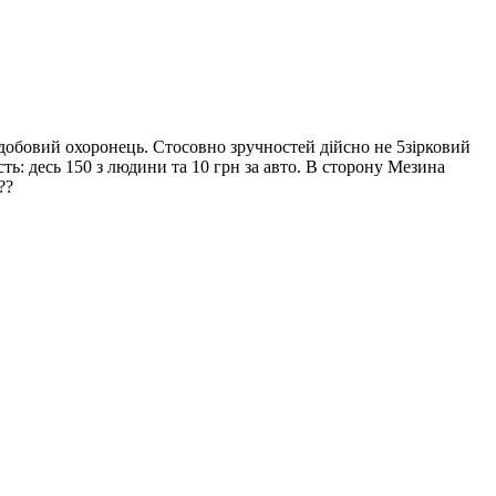
лодобовий охоронець. Стосовно зручностей дійсно не 5зірковий
сть: десь 150 з людини та 10 грн за авто. В сторону Мезина
??