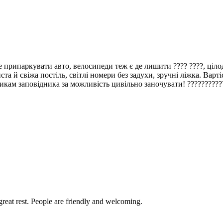
де припаркувати авто, велосипеди теж є де лишити ???? ????, ці
та й свіжа постіль, світлі номери без задухи, зручні ліжка. Варті
кам заповідника за можливість цивільно заночувати! ??????????
reat rest. People are friendly and welcoming.