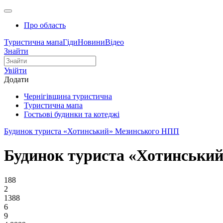
Про область
Туристична мапа
Гіди
Новини
Відео
Знайти
Увійти
Додати
Чернігівщина туристична
Туристична мапа
Гостьові будинки та котеджі
Будинок туриста «Хотинський» Мезинського НПП
Будинок туриста «Хотинськи
188
2
1388
6
9