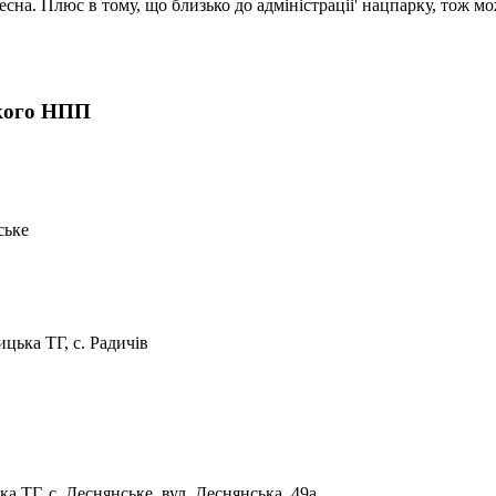
на. Плюс в тому, що близько до адміністраціі' нацпарку, тож можн
ького НПП
ське
цька ТГ, с. Радичів
а ТГ, с. Деснянське, вул. Деснянська, 49а