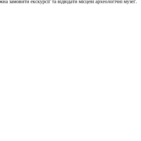
а замовити екскурсіі' та відвідати місцеві археологічні музеі'.