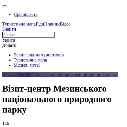
Про область
Туристична мапа
Гіди
Новини
Відео
Знайти
Увійти
Додати
Чернігівщина туристична
Туристична мапа
Місцеві музеї
Візит-центр Мезинського національного природного парку
Візит-центр Мезинського
національного природного
парку
146