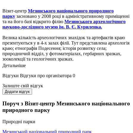
Візит-центр
Мезинського національного природного
парку
засновано у 2008 році в адміністративному приміщенні
та на його базі відкрито філію
Мезинського археологічного
науково-дослідного музею ім. В. Є. Куриленка.
Велика кількість археологічних знахідок та артефактів краю
презентуються у в 4-х залах філії. Тут представлена археологія
краю; етнографія Подесення; історія розвитку села;
природничий відділ, у фотоматеріалах, гербарних зразках,
зооколекції та геологічних зразках.
Детальніше
В окремій кімнаті зберігається також меморіальна бібліотека
В. Є. Куриленка –понад 1500 зразків книг та журналів, ряд
Відгуки
Відгуки про організатора
0
його речей та щоденники. Діорама фрагментів суспільного
життя первісної людини доби палеоліту яскраво відтворює
Залиште свій відгук
етнічні особливості використання природних ресурсів
Додати відгук
первісною людиною, стиль життя доби палеоліту,
найдавнішого і найдовшого періоду в історії людства (1млн р.
Поруч з Візит-центр Мезинського національного
тому – XI тис. до н. е.) на території Мезина та його округи.
природного парку
Природні парки
Мезинський національний природний парк