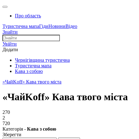
Про область
Туристична мапа
Гіди
Новини
Відео
Знайти
Увійти
Додати
Чернігівщина туристична
Туристична мапа
Кава з собою
«ЧайKoff» Кава твого міста
«ЧайKoff» Кава твого міста
270
2
720
Категорія -
Кава з собою
Зберегти