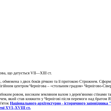
ва, що датується VII—XIII ст.
 обмежена з двох боків річкою та її притокою Стрижнем. Сформува
елігійним центром Чернігова – «стольним градом» Чернігово-Сівер
боким ровом, високим земляним валом з дерев'яними стінами та
, який став княжити у Чернігові після перемоги над братом Яро
м'яток
Національного архітектурно - історичного заповідника 
еці XVI–XVIII ст.