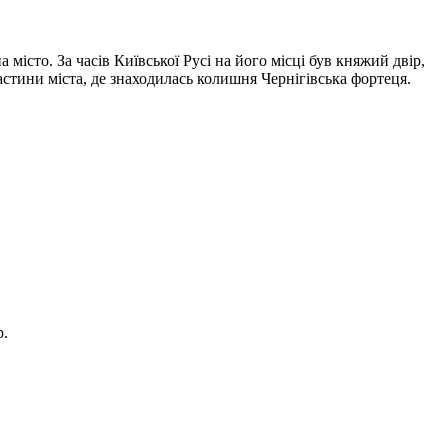
місто. За часів Київської Русі на його місці був княжий двір,
астини міста, де знаходилась колишня Чернігівська фортеця.
p.