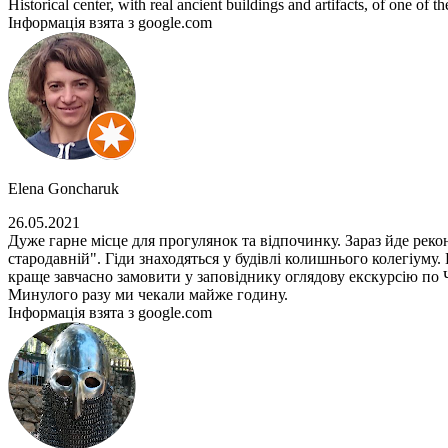
Historical center, with real ancient buildings and artifacts, of one of 
Інформація взята з google.com
Elena Goncharuk
26.05.2021
Дуже гарне місце для прогулянок та відпочинку. Зараз йде рек
стародавній". Гіди знаходяться у будівлі колишнього колегіуму.
краще завчасно замовити у заповіднику оглядову екскурсію по Че
Минулого разу ми чекали майже годину.
Інформація взята з google.com