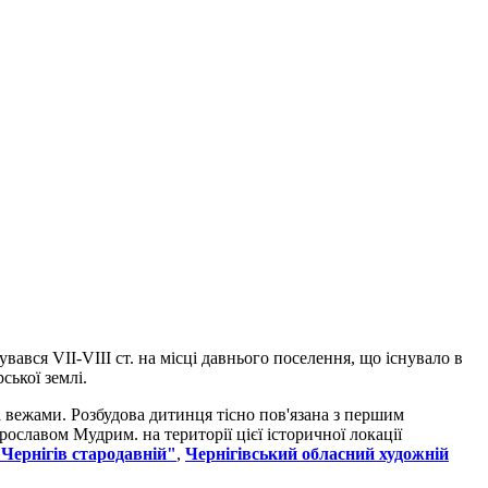
вся VII-VIII ст. на місці давнього поселення, що існувало в
ської землі.
 вежами. Розбудова дитинця тісно пов'язана з першим
славом Мудрим. на території цієї історичної локації
"Чернігів стародавній"
,
Чернігівський обласний художній