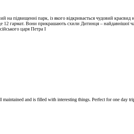
 на підвищенні парк, із якого відкривається чудовий краєвид на 
- це 12 гармат. Вони прикрашають схили Дитинця – найдавнішої ч
сійського царя Петра І
l maintained and is filled with interesting things. Perfect for one day tri