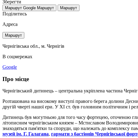
Зберегти
Маршрут Google
Маршрут
Маршрут
Поділитись
Адреса
Маршрут
Чернігівська обл., м. Чернігів
В соцмережах
Google
Про місце
Чернігівський дитинець – центральна укріплена частина Черніго
Розташована на високому виступі правого берега долини Десни,
другій чверті нашої ери. У XI ст. був головним політичним і р
Дитинець був могутньою для того часу фортецею, оточеною гли
літописним чернігівським князем – Мстиславом Володимировичем
знаходяться пам'ятки та споруди, що належать до комплексу па
музей ім. Г. Галагана
,
гармати з бастіонів Чернігівської форт