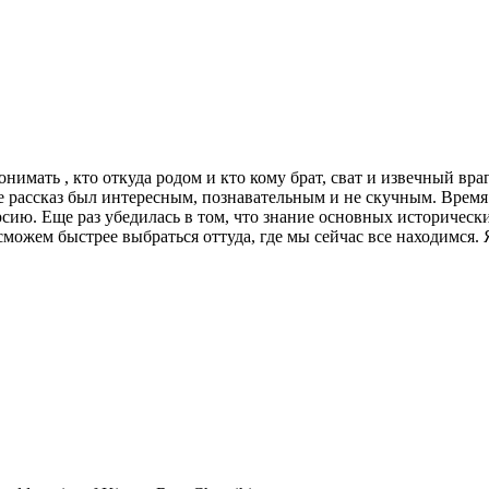
имать , кто откуда родом и кто кому брат, сват и извечный враг
Ее рассказ был интересным, познавательным и не скучным. Время
сию. Еще раз убедилась в том, что знание основных историческ
 сможем быстрее выбраться оттуда, где мы сейчас все находимся