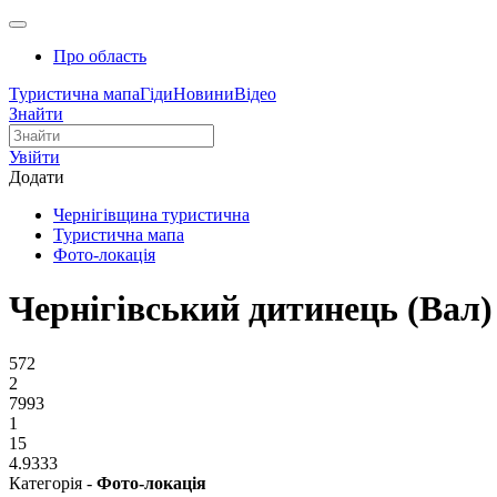
Про область
Туристична мапа
Гіди
Новини
Відео
Знайти
Увійти
Додати
Чернігівщина туристична
Туристична мапа
Фото-локація
Чернігівський дитинець (Вал)
572
2
7993
1
15
4.9333
Категорія -
Фото-локація