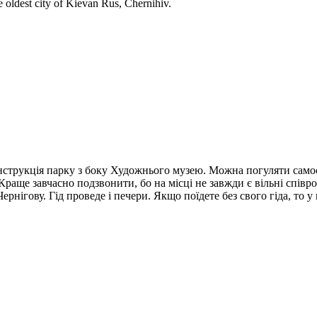
the oldest city of Kievan Rus, Chernihiv.
онструкція парку з боку Художнього музею. Можна погуляти самос
 Краще завчасно подзвонити, бо на місці не завжди є вільні спів
рнігову. Гід проведе і печери. Якщо поїдете без свого гіда, то 